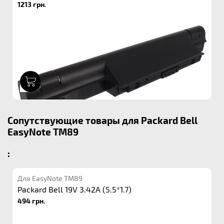
1213 грн.
1
Сопутствующие товары для Packard Bell
EasyNote TM89
:
Для EasyNote TM89
Packard Bell 19V 3.42A (5.5*1.7)
494 грн.