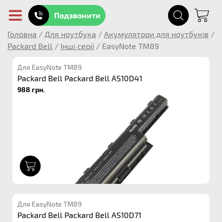
Подзвонити
Головна
/
Для ноутбука
/
Акумулятори для ноутбуків
/
Packard Bell
/
Інші серії
/
EasyNote TM89
Для EasyNote TM89
Packard Bell Packard Bell AS10D41
988 грн.
1
Для EasyNote TM89
Packard Bell Packard Bell AS10D71