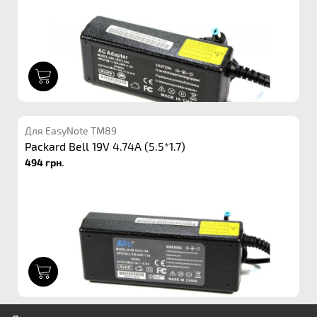
1
Для EasyNote TM89
Packard Bell 19V 4.74A (5.5*1.7)
494 грн.
1