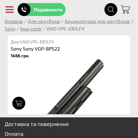
Подзвонити
Головна
/
Для ноутбука
/
Акумулятори для ноутбуків
/
Sony
/
Інші серії
/
VAIO VPC-EB1LFX
Для VAIO VPC-EB1LFX
Sony Sony VGP-BPS22
1466 грн.
1
Доставка та повернення
Оплата