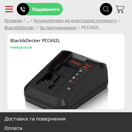
Подзвонити
Головна
/
..
/
Акумулятори до електроінструменту
/
Black&Decker
/
За партномером
/
PCC692L
Black&Decker PCC692L
очікується
Доставка та повернення
Оплата