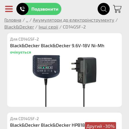
Подзвонити
Головна
/
..
/
Акумулятори до електроінструменту
/
Black&Decker
/
Інші серії
/
CD14GSF-2
Для CD14GSF-2
Black&Decker Black&Decker 9.6V-18V Ni-Mh
очікується
Для CD14GSF-2
Black&Decker Black&Decker HPB18 18V 3.0Ah
Другий -30%