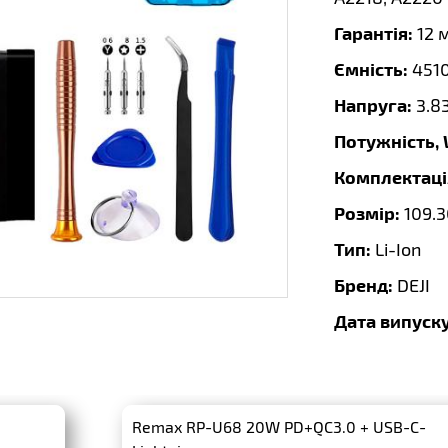
Гарантія:
12 
Ємність:
451
Напруга:
3.8
Потужність,
Комплектаці
Розмір:
109.3
Тип:
Li-Ion
Бренд:
DEJI
Дата випуску
Remax RP-U68 20W PD+QC3.0 + USB-C-