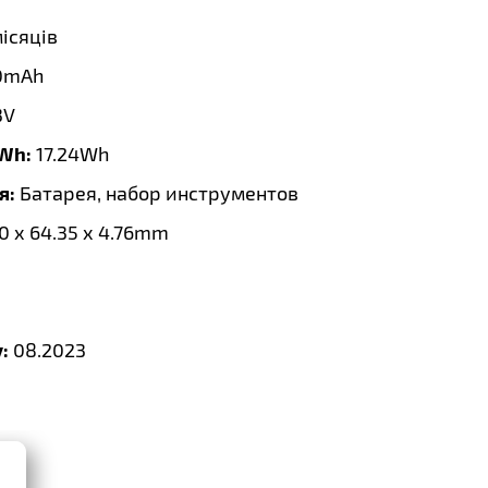
місяців
0mAh
3V
 Wh:
17.24Wh
я:
Батарея, набор инструментов
0 x 64.35 x 4.76mm
:
08.2023