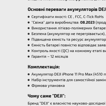
Основні переваги акумуляторів DEJ
Сертифікати якості: CE , FCC, C-Tick RoHs
"Свіжа" дата виробництва:
08.2023
(прод
Використання літієво-полімерних батаре
Безпека (акумулятор не перегрівається), 
Підвищена ємність та ресурс акумулятора
Ємність батареї повністю відповідає заяв
Контроль якості (QC) на кожному етапі в
Гарантія – 12 місяців
Комплектація:
Акумулятор DEJI iPhone 11 Pro Max (4510 
Набір інструментів для самостійної замі
Фірмова упаковка
Чому саме "DEJI":
Бренд “DEJI” є власністю науково-дослідно