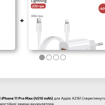
Lightning
232 грн.
-4
386 грн.
+
I iPhone 11 Pro Max (4510 mAh)
для Apple A2161 (переглянут
мостійної заміни акумулятора.