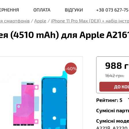
ВЕРНЕННЯ
ОПЛАТА
ВІДГУКИ
+38 073 627-75
я смартфонів
/
Apple
/
iPhone 11 Pro Max (DEJI) + набір інс
 (4510 mAh) для Apple A2161 
988
г
-40%
1642 грн.
ДО К
Рейтинг:
5
Сумісні пар
Сумісні моде
A2218, A2220