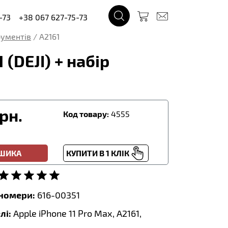
-73
+38 067 627-75-73
трументів
/
A2161
(DEJI) + набір
рн.
Код товару:
4555
ОШИКА
КУПИТИ В 1 КЛІК
тномери:
616-00351
лі:
Apple iPhone 11 Pro Max, A2161,