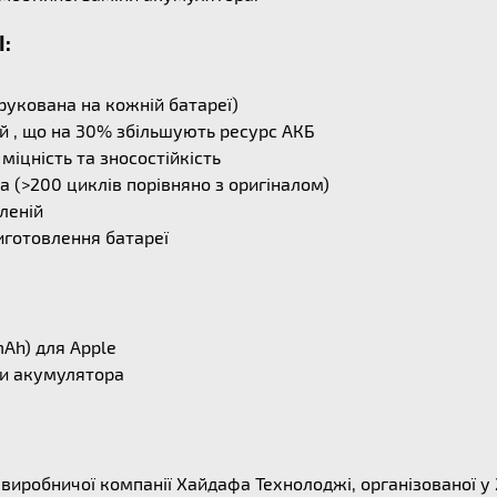
I:
рукована на кожній батареї)
й , що на 30% збільшують ресурс АКБ
міцність та зносостійкість
 (>200 циклів порівняно з оригіналом)
леній
иготовлення батареї
mAh) для Apple
ни акумулятора
ї виробничої компанії Хайдафа Технолоджі, організованої у