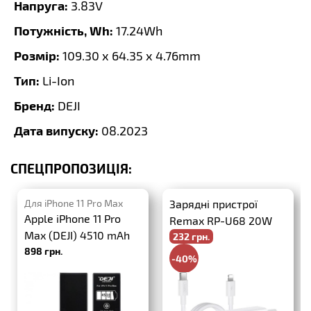
Напруга:
3.83V
Потужність, Wh:
17.24Wh
Розмір:
109.30 x 64.35 x 4.76mm
Тип:
Li-Ion
Бренд:
DEJI
Дата випуску:
08.2023
СПЕЦПРОПОЗИЦІЯ:
Для iPhone 11 Pro Max
Зарядні пристрої
Apple iPhone 11 Pro
Remax RP-U68 20W
Max (DEJI) 4510 mAh
232 грн.
PD+QC3.0 + USB-C-
898 грн.
Lightning
-40%
386 грн.