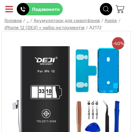
Подзвонити
Головна
/
..
/
Акумулятори для смартфонів
/
Apple
/
iPhone 12 (DEJI) + набір інструментів
/
A2172
-40%