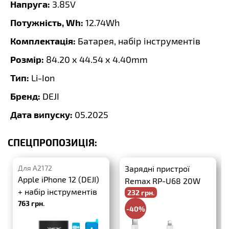
Напруга:
3.85V
Потужність, Wh:
12.74Wh
Комплектація:
Батарея, набір інструментів
Розмір:
84.20 x 44.54 x 4.40mm
Тип:
Li-Ion
Бренд:
DEJI
Дата випуску:
05.2025
СПЕЦПРОПОЗИЦІЯ:
Для A2172
Зарядні пристрої
Apple iPhone 12 (DEJI)
Remax RP-U68 20W
+ набір інструментів
232 грн.
PD+QC3.0 + USB-C-
763 грн.
Lightning
-40%
386 грн.