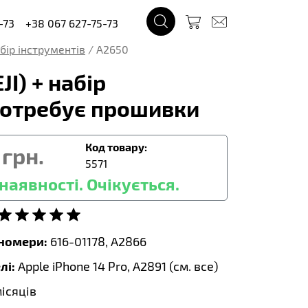
-73
+38 067 627-75-73
абір інструментів
/
A2650
I) + набір
е потребує прошивки
Код товару:
грн.
5571
наявності. Очікується.
тномери:
616-01178, A2866
лі:
Apple iPhone 14 Pro, A2891 (
см. все
)
місяців