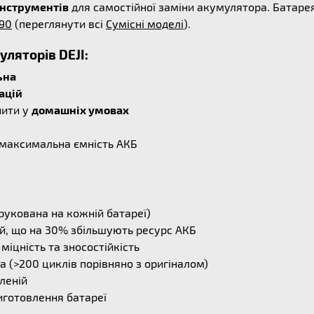
Інструментів
для самостійної заміни акумулятора. Батарея
890
(переглянути всі
Сумісні моделі
).
ляторів DEJI:
ьна
ацій
нити у
домашніх умовах
і максимальна ємність АКБ
рукована на кожній батареї)
й, що на 30% збільшують ресурс АКБ
міцність та зносостійкість
 (>200 циклів порівняно з оригіналом)
леній
иготовлення батареї