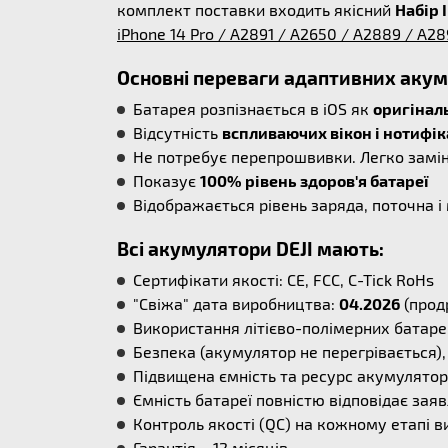
комплект поставки входить якісний
Набір 
iPhone 14 Pro / A2891 / A2650 / A2889 / A2
Основні переваги адаптивниx акуму
Батарея розпізнається в iOS як
оригінал
Відсутність
вспливаючих вікон і нотифік
Не потребує перепрошвивки. Легко замі
Показує
100% рівень здоров'я батареї
Відображається рівень заряда, поточна 
Всі акумулятори DEJI мають:
Сертифікати якості: CE, FCC, C-Tick RoHs
"Свіжа" дата виробництва:
04.2026
(прод
Використання літієво-полімерних батаре
Безпека (акумулятор не перегрівається), 
Підвищена ємність та ресурс акумулятора
Ємність батареї повністю відповідає заяв
Контроль якості (QC) на кожному етапі в
Гарантія – 12 місяців