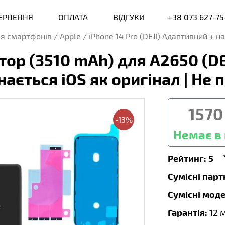
ВЕРНЕННЯ
ОПЛАТА
ВІДГУКИ
+38 073 627-75
я смартфонів
/
Apple
/
iPhone 14 Pro (DEJI) Адаптивний + н
р (3510 mAh) для A2650 (DEJ
знається iOS як оригінал | Н
1570
-13%
Немає в 
Рейтинг:
5
Сумісні пар
Сумісні моде
Гарантія:
12 