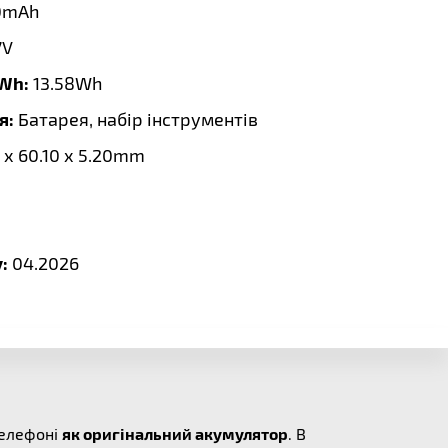
0mAh
7V
 Wh:
13.58Wh
я:
Батарея, набір інструментів
 x 60.10 x 5.20mm
:
04.2026
телефоні
як оригінальний акумулятор
. В