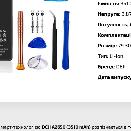
Ємність:
351
Напруга:
3.8
Потужність,
Комплектаці
Розмір:
79.30
Тип:
Li-Ion
Бренд:
DEJI
Дата випуску
смарт-технологією
DEJI A2650 (3510 mAh)
розпізнається в 