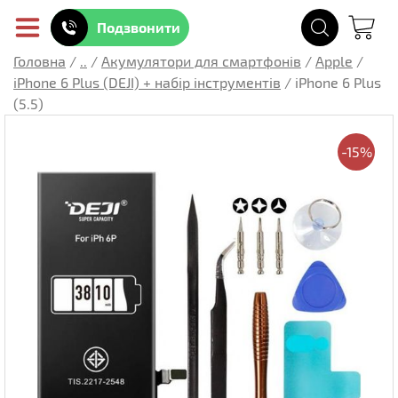
Подзвонити
Головна
/
..
/
Акумулятори для смартфонів
/
Apple
/
iPhone 6 Plus (DEJI) + набір інструментів
/
iPhone 6 Plus
(5.5)
-15%