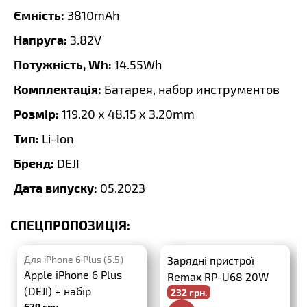
Ємність:
3810mAh
Напруга:
3.82V
Потужність, Wh:
14.55Wh
Комплектація:
Батарея, набор инструментов
Розмір:
119.20 x 48.15 x 3.20mm
Тип:
Li-Ion
Бренд:
DEJI
Дата випуску:
05.2023
СПЕЦПРОПОЗИЦІЯ:
Для iPhone 6 Plus (5.5)
Зарядні пристрої
Apple iPhone 6 Plus
Remax RP-U68 20W
(DEJI) + набір
232 грн.
PD+QC3.0 + USB-C-
629 грн.