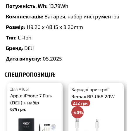
Потужність, Wh:
13.79Wh
Комплектація:
Батарея, набор инструментов
Розмір:
119.20 x 48.15 x 3.20mm
Тип:
Li-Ion
Бренд:
DEJI
Дата випуску:
05.2025
СПЕЦПРОПОЗИЦІЯ:
Для A1661
Зарядні пристрої
Apple iPhone 7 Plus
Remax RP-U68 20W
(DEJI) + набір
232 грн.
PD+QC3.0 + USB-C-
674 грн.
інструментів
Lightning
-40%
386 грн.