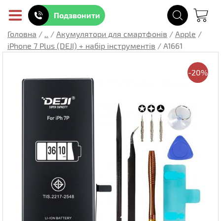
Подзвонити
Головна
/
..
/
Акумулятори для смартфонів
/
Apple
/
iPhone 7 Plus (DEJI) + набір інструментів
/
A1661
-20%