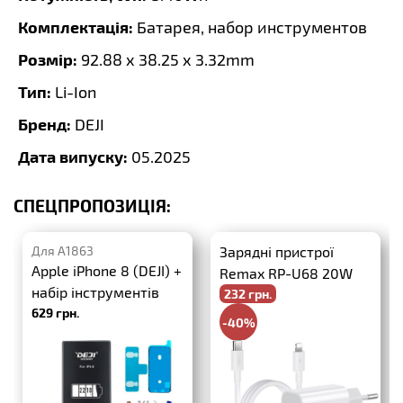
Комплектація:
Батарея, набор инструментов
Розмір:
92.88 x 38.25 x 3.32mm
Тип:
Li-Ion
Бренд:
DEJI
Дата випуску:
05.2025
СПЕЦПРОПОЗИЦІЯ:
Для A1863
Зарядні пристрої
Apple iPhone 8 (DEJI) +
Remax RP-U68 20W
набір інструментів
232 грн.
PD+QC3.0 + USB-C-
629 грн.
Lightning
-40%
386 грн.