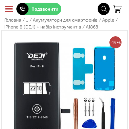
Подзвонити
Головна
/
..
/
Акумулятори для смартфонів
/
Apple
/
iPhone 8 (DEJI) + набір інструментів
/
A1863
-14%