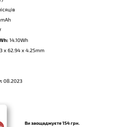
місяців
0mAh
V
 Wh:
14.10Wh
3 x 62.94 x 4.25mm
:
08.2023
Ви заощаджуєте 154 грн.
0%