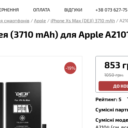
ВЕРНЕННЯ
ОПЛАТА
ВІДГУКИ
+38 073 627-75
я смартфонів
/
Apple
/
iPhone Xs Max (DEJI) 3710 mAh
/
A21
 (3710 mAh) для Apple A2101
853
г
-19%
1050 грн.
ДО К
Рейтинг:
5
Сумісні пар
Сумісні моде
A2104 (
см. вс