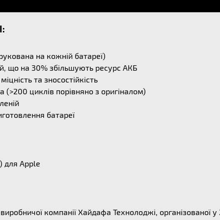
I:
рукована на кожній батареї)
й, що на 30% збільшують ресурс АКБ
міцність та зносостійкість
 (>200 циклів порівняно з оригіналом)
леній
иготовлення батареї
) для Apple
ї виробничої компанії Хайдафа Технолоджі, організованої у