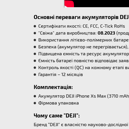
Основні переваги акумуляторів DEJ
Сертифікати якості: CE, FCC, C-Tick RoHs
"Свіжа" дата виробництва:
08.2023
(прод
Використання літієво-полімерних батаре
Безпека (акумулятор не перегрівається), 
Підвищена ємність та ресурс акумулятора
Ємність батареї повністю відповідає заяв
Контроль якості (QC) на кожному етапі в
Гарантія – 12 місяців
Комплектація:
Акумулятор DEJI iPhone Xs Max (3710 mAh
Фірмова упаковка
Чому саме "DEJI":
Бренд “DEJI” є власністю науково-дослідно