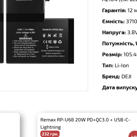
Гарантія:
12 
Ємність:
371
Напруга:
3.8
Потужність,
Розмір:
105.4
Тип:
Li-Ion
Бренд:
DEJI
Дата випуску
Remax RP-U68 20W PD+QC3.0 + USB-C-
Lightning
232 грн.
-4