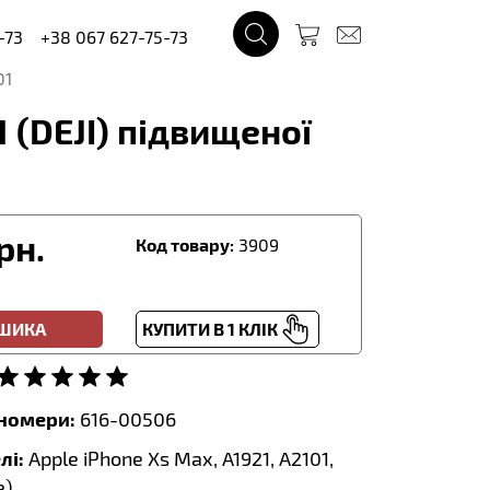
-73
+38 067 627-75-73
01
 (DEJI) підвищеної
рн.
Код товару:
3909
ОШИКА
КУПИТИ В 1 КЛІК
тномери:
616-00506
лі:
Apple iPhone Xs Max, A1921, A2101,
е
)