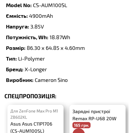
Model No:
CS-AUM100SL
Ємність:
4900mAh
Напруга:
3.85V
Потужність, Wh:
18.87Wh
Розмір:
86.30 x 64.85 x 4.60mm
Тип:
Li-Polymer
Бренд:
X-Longer
Виробник:
Cameron Sino
СПЕЦПРОПОЗИЦІЯ:
Для ZenFone Max Pro M1
Зарядні пристрої
ZB602KL
Remax RP-U68 20W
Asus Asus C11P1706
165 грн.
PD+QC3.0
(CS-AUM100SL)