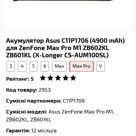
Акумулятор Asus C11P1706 (4900 mAh)
для ZenFone Max Pro M1 ZB602KL
ZB601KL (X-Longer CS-AUM100SL)
3
4
5
6
Max
Max Pro
V
Рейтинг:
5
Код товару:
2953
Сумісні партномери:
C11P1706
Сумісні моделі:
Asus ZenFone Max Pro M1,
ZB602KL, ZB601KL
Гарантія:
12 місяців