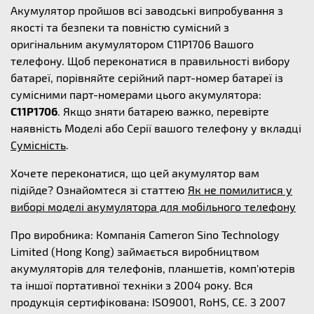
Акумулятор пройшов всі заводські випробування з
якості та безпеки та повністю сумісний з
оригінальним акумулятором C11P1706 Вашого
телефону. Щоб переконатися в правильності вибору
батареї, порівняйте серійний парт-номер батареї із
сумісними парт-номерами цього акумулятора:
C11P1706
. Якщо зняти батарею важко, перевірте
наявність Моделі або Серії вашого телефону у вкладці
Сумісність
.
Хочете переконатися, що цей акумулятор вам
підійде? Ознайомтеся зі статтею
Як не помилитися у
виборі моделі акумулятора для мобільного телефону
Про виробника: Компанія Cameron Sino Technology
Limited (Hong Kong) займається виробництвом
акумуляторів для телефонів, планшетів, комп'ютерів
та іншої портативної техніки з 2004 року. Вся
продукція сертифікована: ISO9001, RoHS, CE. З 2007