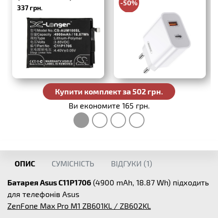
-50%
337 грн.
330 грн.
Купити комплект за 502 грн.
Ви економите 165 грн.
ОПИС
СУМІСНІСТЬ
ВІДГУКИ (
1
)
Батарея Asus C11P1706
(4900 mAh, 18.87 Wh) підходить
для телефонів Asus
ZenFone Max Pro M1 ZB601KL / ZB602KL