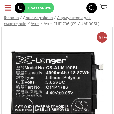
Подзвонити
Головна
/
Для смартфона
/
Акумулятори для
смартфонів
/
Asus
/
Asus C11P1706 (CS-AUM100SL)
-52%