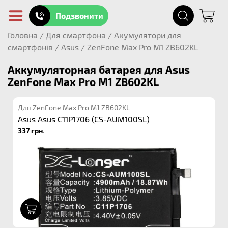
Подзвонити
Головна
/
Для смартфона
/
Акумулятори для
смартфонів
/
Asus
/
ZenFone Max Pro M1 ZB602KL
Аккумуляторная батарея для Asus
ZenFone Max Pro M1 ZB602KL
Для ZenFone Max Pro M1 ZB602KL
Asus Asus C11P1706 (CS-AUM100SL)
337 грн.
1