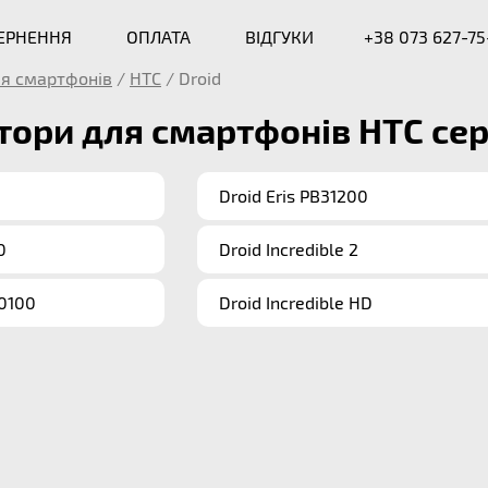
ВЕРНЕННЯ
ОПЛАТА
ВІДГУКИ
+38 073 627-75
я смартфонів
/
HTC
/
Droid
ори для смартфонів HTC сері
Droid Eris PB31200
0
Droid Incredible 2
00100
Droid Incredible HD