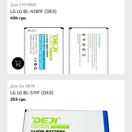
Для V10 H900
LG LG BL-45B1F (DEJI)
494 грн.
1
Для G4 H818
LG LG BL-51YF (DEJI)
203 грн.