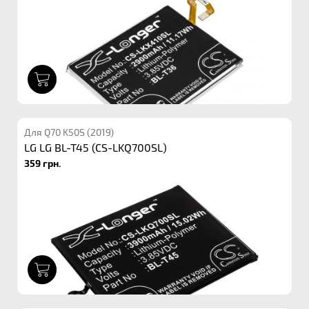
1
Для Q70 K50S (2019)
LG LG BL-T45 (CS-LKQ700SL)
359 грн.
1