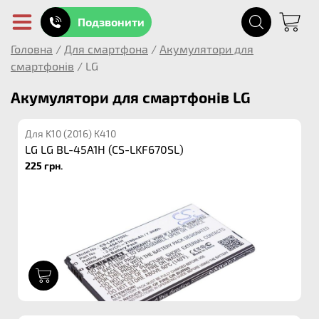
Подзвонити
Головна
/
Для смартфона
/
Акумулятори для
смартфонів
/
LG
Акумулятори для смартфонів LG
Для K10 (2016) K410
LG LG BL-45A1H (CS-LKF670SL)
225 грн.
1