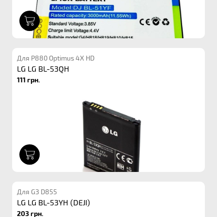
1
Для P880 Optimus 4X HD
LG LG BL-53QH
111 грн.
1
Для G3 D855
LG LG BL-53YH (DEJI)
203 грн.