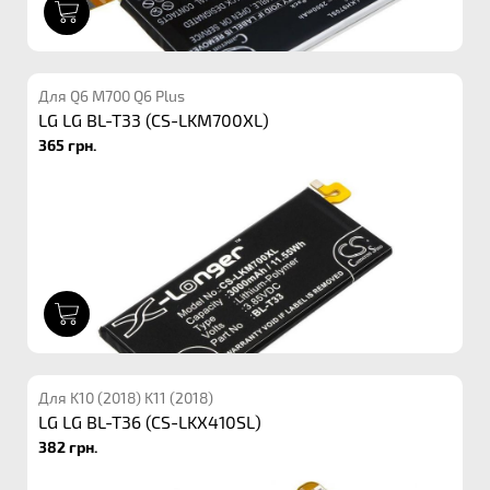
1
Для Q6 M700 Q6 Plus
LG LG BL-T33 (CS-LKM700XL)
365 грн.
1
Для K10 (2018) K11 (2018)
LG LG BL-T36 (CS-LKX410SL)
382 грн.