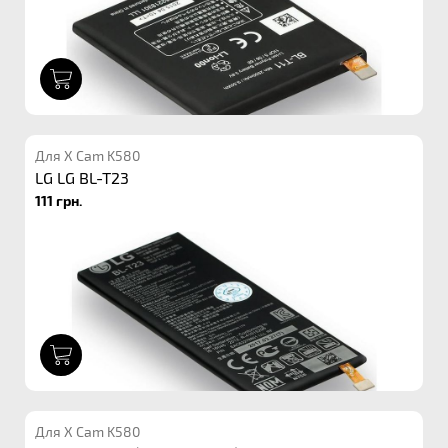
1
Для X Cam K580
LG LG BL-T23
111 грн.
1
Для X Cam K580