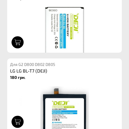
1
Для G2 D800 D802 D805
LG LG BL-T7 (DEJI)
180 грн.
1