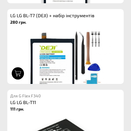
LG LG BL-T7 (DEJI) + набір інструментів
280 грн.
1
Для G Flex F340
LG LG BL-T11
111 грн.