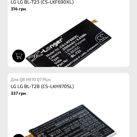
LG LG BL-T23 (CS-LKF690XL)
314 грн.
1
Для Q8 H970 Q7 Plus
LG LG BL-T28 (CS-LKH970SL)
337 грн.