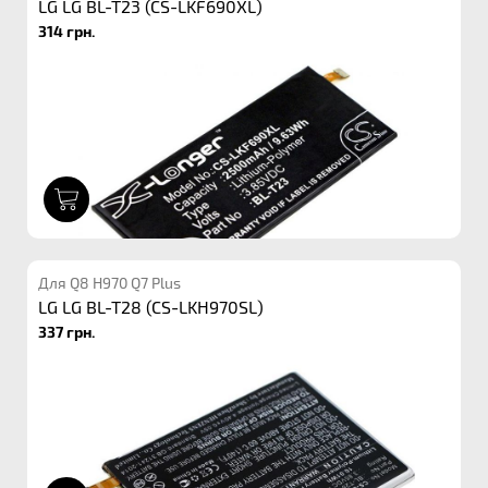
LG LG BL-T23 (CS-LKF690XL)
314 грн.
1
Для Q8 H970 Q7 Plus
LG LG BL-T28 (CS-LKH970SL)
337 грн.