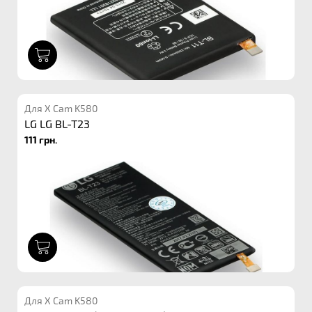
1
Для X Cam K580
LG LG BL-T23
111 грн.
1
Для X Cam K580