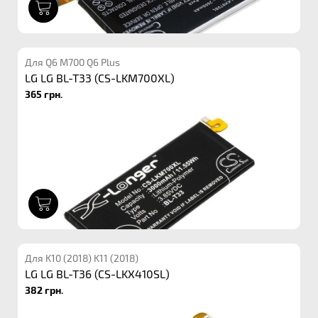
1
Для Q6 M700 Q6 Plus
LG LG BL-T33 (CS-LKM700XL)
365 грн.
1
Для K10 (2018) K11 (2018)
LG LG BL-T36 (CS-LKX410SL)
382 грн.