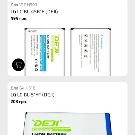
Для V10 H900
LG LG BL-45B1F (DEJI)
494 грн.
1
Для G4 H818
LG LG BL-51YF (DEJI)
203 грн.