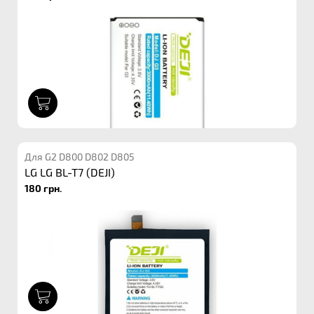
1
Для G2 D800 D802 D805
LG LG BL-T7 (DEJI)
180 грн.
1