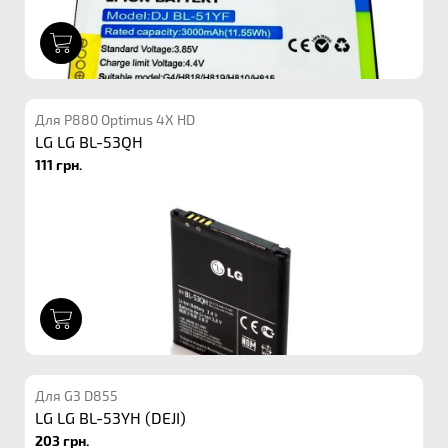
1
Для P880 Optimus 4X HD
LG LG BL-53QH
111 грн.
1
Для G3 D855
LG LG BL-53YH (DEJI)
203 грн.