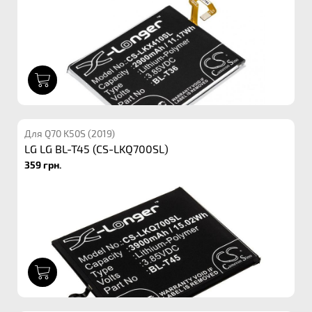
1
Для Q70 K50S (2019)
LG LG BL-T45 (CS-LKQ700SL)
359 грн.
1