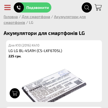
Подзвонити
Головна
/
Для смартфона
/
Акумулятори для
смартфонів
/
LG
Акумулятори для смартфонів LG
Для K10 (2016) K410
LG LG BL-45A1H (CS-LKF670SL)
225 грн.
1