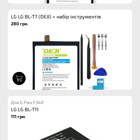
LG LG BL-T7 (DEJI) + набір інструментів
280 грн.
1
Для G Flex F340
LG LG BL-T11
111 грн.