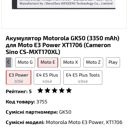
Акумулятор Motorola GK50 (3350 mAh)
для Moto E3 Power XT1706 (Cameron
Sino CS-MXT170XL)
to C
Moto G
Moto E
Moto X
Moto Z
Play
E3 Power
E4 E5 Plus
E4 E5 Plus Tools
309₴
404₴
494₴
Рейтинг:
5
Код товару:
3755
Сумісні партномери:
GK50
Сумісні моделі:
Motorola Moto E3 Power, XT1706