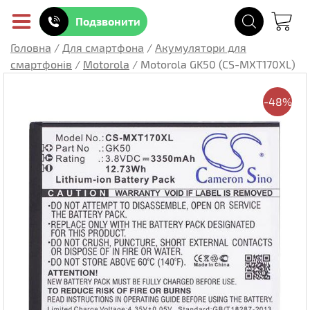
Подзвонити
Головна
/
Для смартфона
/
Акумулятори для
смартфонів
/
Motorola
/
Motorola GK50 (CS-MXT170XL)
-48%