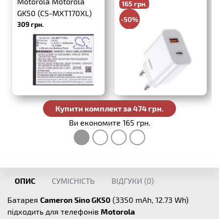
Motorola Motorola
165 грн.
PD+QC3.0
GK50 (CS-MXT170XL)
-50%
309 грн.
330 грн.
Купити комплект за 474 грн.
Ви економите 165 грн.
ОПИС
СУМІСНІСТЬ
ВІДГУКИ (
0
)
Батарея
Cameron Sino GK50
(3350 mAh, 12.73 Wh)
підходить для телефонів
Motorola