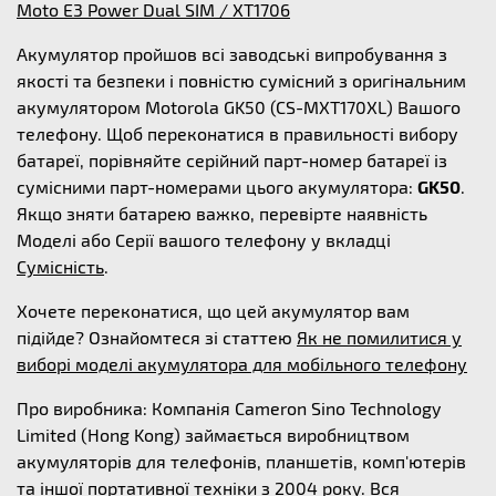
Moto E3 Power Dual SIM / XT1706
Акумулятор пройшов всі заводські випробування з
якості та безпеки і повністю сумісний з оригінальним
акумулятором Motorola GK50 (CS-MXT170XL) Вашого
телефону. Щоб переконатися в правильності вибору
батареї, порівняйте серійний парт-номер батареї із
сумісними парт-номерами цього акумулятора:
GK50
.
Якщо зняти батарею важко, перевірте наявність
Моделі або Серії вашого телефону у вкладці
Сумісність
.
Хочете переконатися, що цей акумулятор вам
підійде? Ознайомтеся зі статтею
Як не помилитися у
виборі моделі акумулятора для мобільного телефону
Про виробника: Компанія Cameron Sino Technology
Limited (Hong Kong) займається виробництвом
акумуляторів для телефонів, планшетів, комп'ютерів
та іншої портативної техніки з 2004 року. Вся