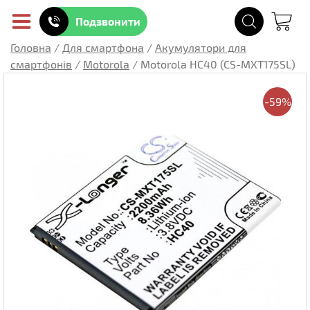
Подзвонити
Головна
/
Для смартфона
/
Акумулятори для
смартфонів
/
Motorola
/
Motorola HC40 (CS-MXT175SL)
-59%