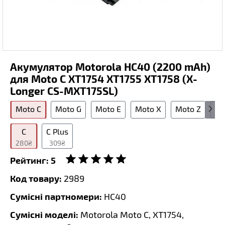
Акумулятор Motorola HC40 (2200 mAh)
для Moto C XT1754 XT1755 XT1758 (X-
Longer CS-MXT175SL)
Moto C
Moto G
Moto E
Moto X
Moto Z
Pl
C
C Plus
280₴
309₴
Рейтинг:
5
Код товару:
2989
Сумісні партномери:
HC40
Сумісні моделі:
Motorola Moto C, XT1754,