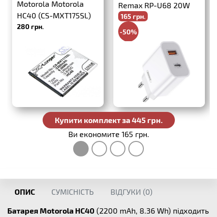
Motorola Motorola
Remax RP-U68 20W
HC40 (CS-MXT175SL)
165 грн.
PD+QC3.0
280 грн.
-50%
330 грн.
Купити комплект за 445 грн.
Ви економите 165 грн.
ОПИС
СУМІСНІСТЬ
ВІДГУКИ (
0
)
Батарея Motorola HC40
(2200 mAh, 8.36 Wh) підходить