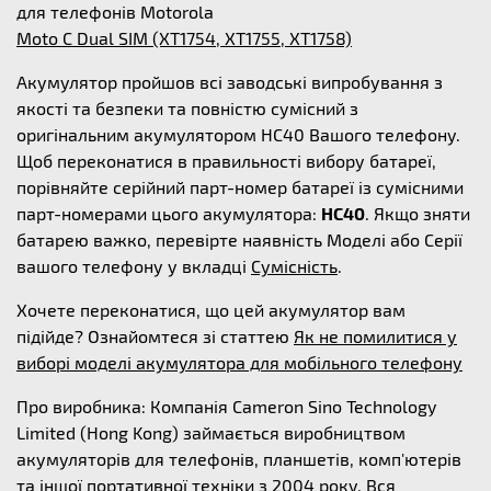
для телефонів Motorola
Moto C Dual SIM (XT1754, XT1755, XT1758)
Акумулятор пройшов всі заводські випробування з
якості та безпеки та повністю сумісний з
оригінальним акумулятором HC40 Вашого телефону.
Щоб переконатися в правильності вибору батареї,
порівняйте серійний парт-номер батареї із сумісними
парт-номерами цього акумулятора:
HC40
. Якщо зняти
батарею важко, перевірте наявність Моделі або Серії
вашого телефону у вкладці
Сумісність
.
Хочете переконатися, що цей акумулятор вам
підійде? Ознайомтеся зі статтею
Як не помилитися у
виборі моделі акумулятора для мобільного телефону
Про виробника: Компанія Cameron Sino Technology
Limited (Hong Kong) займається виробництвом
акумуляторів для телефонів, планшетів, комп'ютерів
та іншої портативної техніки з 2004 року. Вся