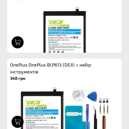
1
OnePlus OnePlus BLP613 (DEJI) + набір
інструментів
348 грн.
1