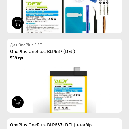
1
Для OnePlus 5 5T
OnePlus OnePlus BLP637 (DEJI)
539 грн.
1
OnePlus OnePlus BLP637 (DEJI) + набір