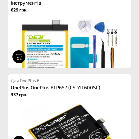
інструментів
629 грн.
1
Для OnePlus 6
OnePlus OnePlus BLP657 (CS-YJT600SL)
337 грн.