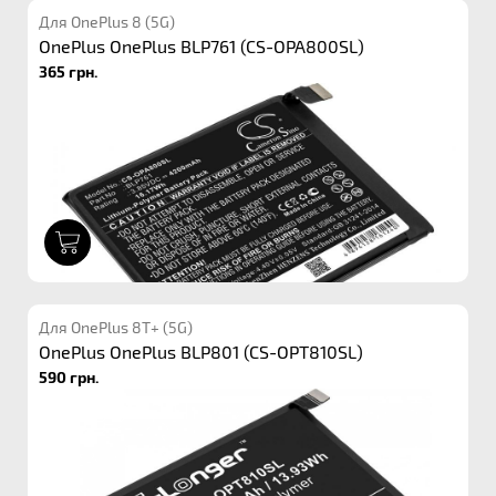
Для OnePlus 8 (5G)
OnePlus OnePlus BLP761 (CS-OPA800SL)
365 грн.
1
Для OnePlus 8T+ (5G)
OnePlus OnePlus BLP801 (CS-OPT810SL)
590 грн.