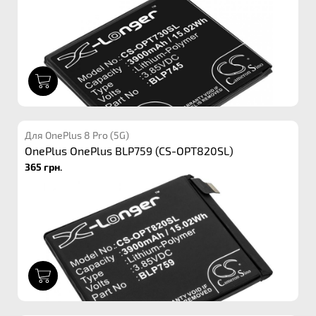
1
Для OnePlus 8 Pro (5G)
OnePlus OnePlus BLP759 (CS-OPT820SL)
365 грн.
1