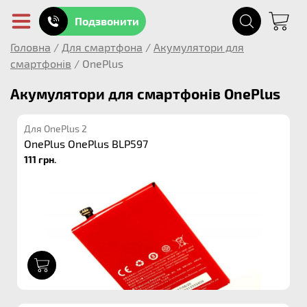
Подзвонити
Головна
/
Для смартфона
/
Акумулятори для
смартфонів
/
OnePlus
Акумулятори для смартфонів OnePlus
Для OnePlus 2
OnePlus OnePlus BLP597
111 грн.
1