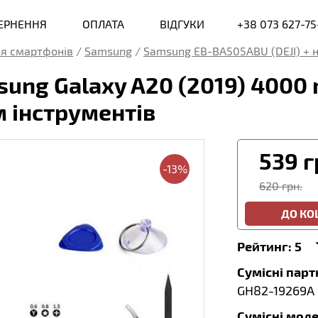
ВЕРНЕННЯ
ОПЛАТА
ВІДГУКИ
+38 073 627-75
я смартфонів
/
Samsung
/
Samsung EB-BA505ABU (DEJI) + н
ung Galaxy A20 (2019) 4000 m
 інструментів
539
г
-13%
620 грн.
ДО К
Рейтинг:
5
Сумісні пар
GH82-19269A
Сумісні моде