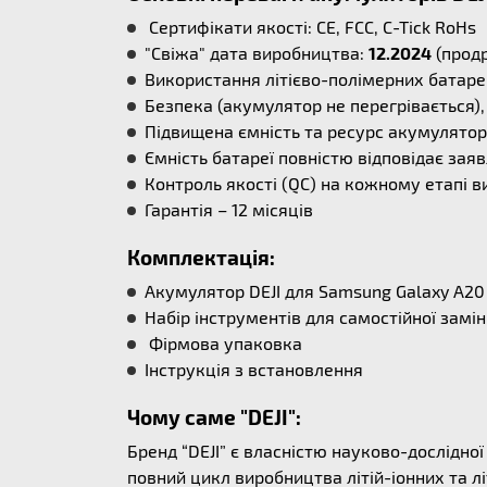
Сертифікати якості: CE, FCC, C-Tick RoHs
"Свіжа" дата виробництва:
12.2024
(продр
Використання літієво-полімерних батаре
Безпека (акумулятор не перегрівається), 
Підвищена ємність та ресурс акумулятора
Ємність батареї повністю відповідає заяв
Контроль якості (QC) на кожному етапі в
Гарантія – 12 місяців
Комплектація:
Акумулятор DEJI для Samsung Galaxy A20 
Набір інструментів для самостійної замі
Фірмова упаковка
Інструкція з встановлення
Чому саме "DEJI":
Бренд “DEJI” є власністю науково-дослідно
повний цикл виробництва літій-іонних та л