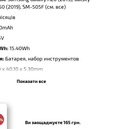
50 (2019), SM-505F (
см. все
)
місяців
0mAh
5V
 Wh:
15.40Wh
я:
Батарея, набор инструментов
 x 40.10 x 5.30mm
Показати все
:
12.2024
0%
Ви заощаджуєте 165 грн.