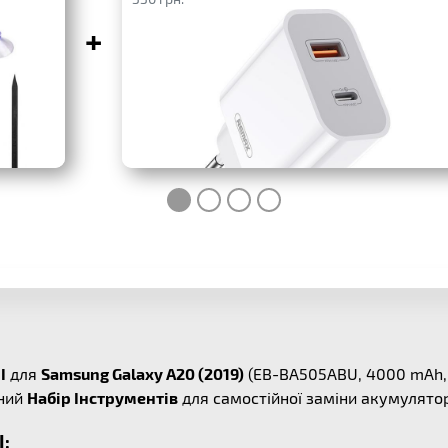
+
I
для
Samsung Galaxy A20 (2019)
(EB-BA505ABU, 4000 mAh, 
сний
Набір Інструментів
для самостійної заміни акумулято
I: