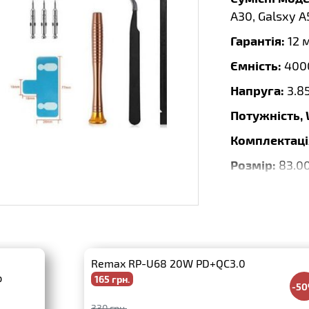
A30, Galsxy A
Гарантія:
12 
Ємність:
400
Напруга:
3.8
Потужність,
Комплектаці
Розмір:
83.00
Тип:
Li-Ion
Бренд:
DEJI
Дата випуску
Remax RP-U68 20W PD+QC3.0
р
165 грн.
-5
330 грн.