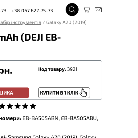
-73
+38 067 627-75-73
абір інструментів
/
Galaxy A20 (2019)
Ah (DEJI EB-
рн.
Код товару:
3921
ОШИКА
КУПИТИ В 1 КЛІК
тномери:
EB-BA505ABN, EB-BA505ABU,
лі:
Samsung Galaxy A20 (2019), Galsxy