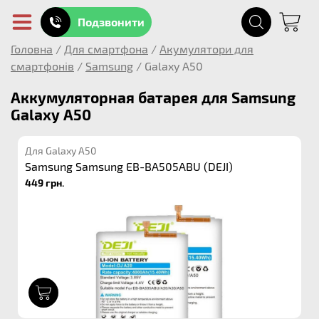
Подзвонити
Головна
/
Для смартфона
/
Акумулятори для
смартфонів
/
Samsung
/
Galaxy A50
Аккумуляторная батарея для Samsung
Galaxy A50
Для Galaxy A50
Samsung Samsung EB-BA505ABU (DEJI)
449 грн.
1