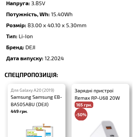
Напруга:
3.85V
Потужність, Wh:
15.40Wh
Розмір:
83.00 x 40.10 x 5.30mm
Тип:
Li-Ion
Бренд:
DEJI
Дата випуску:
12.2024
СПЕЦПРОПОЗИЦІЯ:
Для Galaxy A20 (2019)
Зарядні пристрої
Samsung Samsung EB-
Remax RP-U68 20W
BA505ABU (DEJI)
165 грн.
PD+QC3.0
449 грн.
-50%
330 грн.