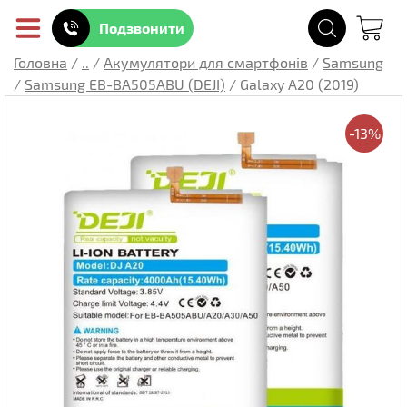
Подзвонити
Головна
/
..
/
Акумулятори для смартфонів
/
Samsung
/
Samsung EB-BA505ABU (DEJI)
/
Galaxy A20 (2019)
-13%