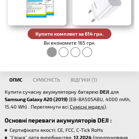
Купити комплект за 614 грн.
Ви економите 165 грн.
ОПИС
СУМІСНІСТЬ
ВІДГУКИ (
1
)
Купити сучасну акумуляторну батарею
DEJI
для
Samsung Galaxy A20 (2019)
(EB-BA505ABU, 4000 mAh,
15.40 Wh) . Переглянути всі
Сумісні моделі
).
Основні переваги акумуляторів DEJI :
Сертифікати якості: CE, FCC, C-Tick RoHs
"Свіжа" дата виробництва:
12.2024
(продрукована