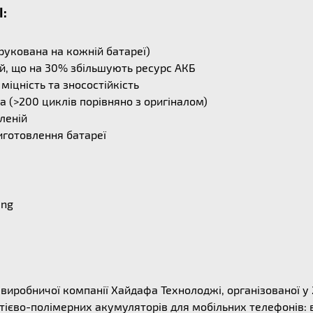
I:
рукована на кожній батареї)
й, що на 30% збільшують ресурс АКБ
міцність та зносостійкість
 (>200 циклів порівняно з оригіналом)
леній
иготовлення батареї
ung
ї виробничої компанії Хайдафа Технолоджі, організованої у
ітієво-полімерних акумуляторів для мобільних телефонів: 