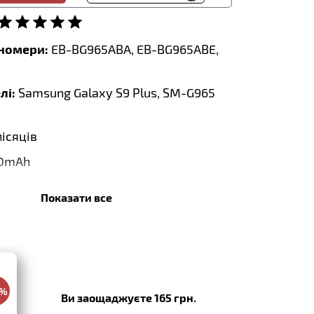
тномери:
EB-BG965ABA, EB-BG965ABE,
лі:
Samsung Galaxy S9 Plus, SM-G965
місяців
0mAh
5V
Показати все
 Wh:
13.40Wh
 x 45.56 x 5.60mm
0%
Ви заощаджуєте 165 грн.
:
08.2023