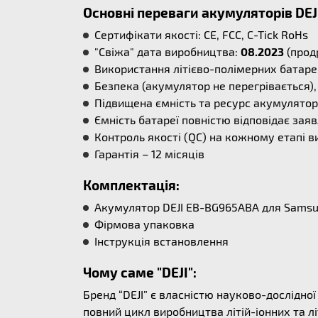
Основні переваги акумуляторів DEJ
Сертифікати якості: CE, FCC, C-Tick RoHs
"Свіжа" дата виробництва:
08.2023
(прод
Використання літієво-полімерних батаре
Безпека (акумулятор не перегрівається), 
Підвищена ємність та ресурс акумулятора
Ємність батареї повністю відповідає заяв
Контроль якості (QC) на кожному етапі в
Гарантія – 12 місяців
Комплектація:
Акумулятор DEJI EB-BG965ABA для Sams
Фірмова упаковка
Інструкція встановлення
Чому саме "DEJI":
Бренд “DEJI” є власністю науково-дослідно
повний цикл виробництва літій-іонних та л