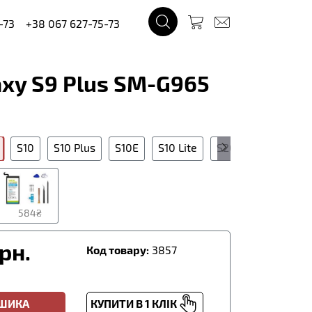
-73
+38 067 627-75-73
xy S9 Plus SM-G965
S10
S10 Plus
S10E
S10 Lite
S20
S20 5G
584₴
рн.
Код товару:
3857
ОШИКА
КУПИТИ В 1 КЛІК