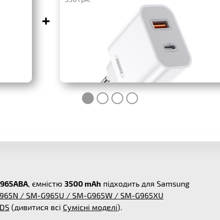
+
G965ABA
, ємністю
3500 mAh
підходить для Samsung
-G965N / SM-G965U / SM-G965W / SM-G965XU
/DS
(дивитися всі
Сумісні моделі
).