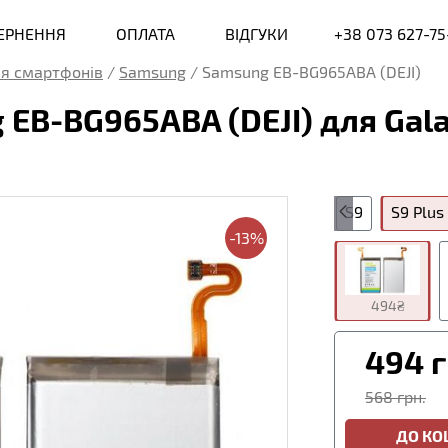
ВЕРНЕННЯ
ОПЛАТА
ВІДГУКИ
+38 073 627-75
я смартфонів
/
Samsung
/
Samsung EB-BG965ABA (DEJI)
EB-BG965ABA (DEJI) для Gala
S5
S6
S7
S7 Edge
S8
S8 Plus
S9
S9 Plus
-13%
494₴
494
г
568 грн.
ДО К