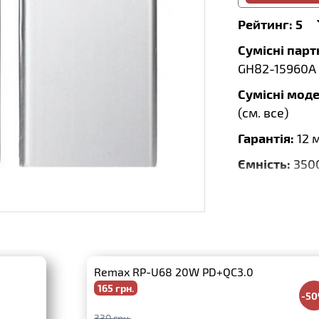
Рейтинг:
5
Сумісні пар
GH82-15960A
Сумісні моде
(
см. все
)
Гарантія:
12 
Ємність:
350
Напруга:
3.8
Потужність,
Розмір:
78.68
Тип:
Li-Ion
Remax RP-U68 20W PD+QC3.0
165 грн.
Бренд:
DEJI
-5
Дата випуску
330 грн.