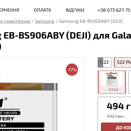
ВЕРНЕННЯ
ОПЛАТА
ВІДГУКИ
+38 073 627-75
я смартфонів
/
Samsung
/
Samsung EB-BS906ABY (DEJI)
B-BS906ABY (DEJI) для Galax
)
us
S21
S21 Plus
S21 FE
S21 Ultra
S22
S22 Pl
-17%
494₴
494
г
592 грн.
ДО К