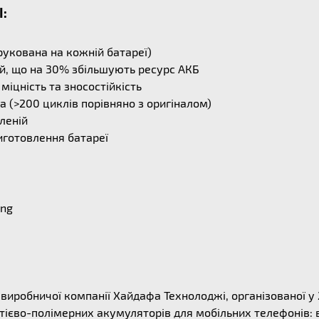
I:
укована на кожній батареї)
й, що на 30% збільшують ресурс АКБ
міцність та зносостійкість
 (>200 циклів порівняно з оригіналом)
леній
иготовлення батареї
ung
ї виробничої компанії Хайдафа Технолоджі, організованої у
ітієво-полімерних акумуляторів для мобільних телефонів: 