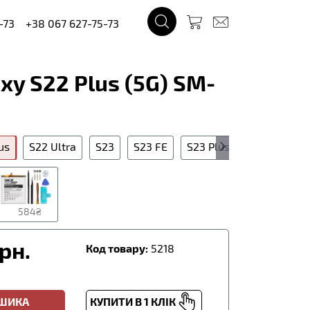
-73
+38 067 627-75-73
y S22 Plus (5G) SM-
us
S22 Ultra
S23
S23 FE
S23 Plus
S23 Ultra
584₴
рн.
Код товару:
5218
ОШИКА
КУПИТИ В 1 КЛІК