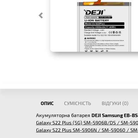
ОПИС
СУМІСНІСТЬ
ВІДГУКИ (
0
)
Акумуляторна батарея
DEJI Samsung EB-B
Galaxy S22 Plus (5G) SM-S906B/DS / SM-S
Galaxy S22 Plus SM-S906N / SM-S9060 / S