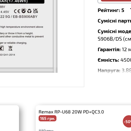
Рейтинг:
5
Сумісні пар
Сумісні моде
S906B/DS (
см
Гарантія:
12 
Ємність:
450
Напруга:
3.8
Потужність,
Розмір:
78.2
Тип:
Li-Ion
Remax RP-U68 20W PD+QC3.0
Бренд:
DEJI
165 грн.
-5
Дата випуску
330 грн.