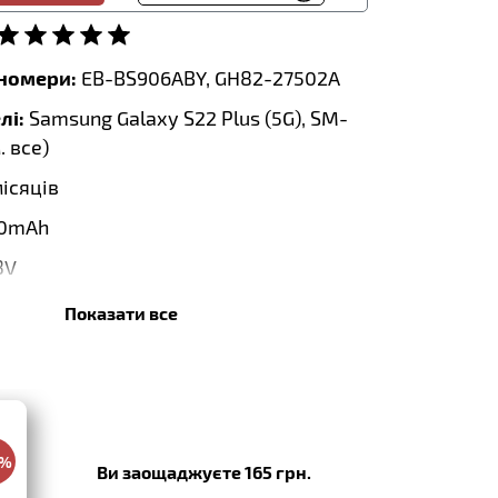
тномери:
EB-BS906ABY, GH82-27502A
лі:
Samsung Galaxy S22 Plus (5G), SM-
. все
)
місяців
0mAh
8V
 Wh:
17.48Wh
Показати все
0 x 64.90 x 4.60mm
0%
:
07.2024
Ви заощаджуєте 165 грн.