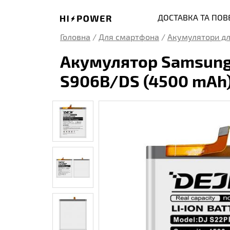
ДОСТАВКА ТА ПО
Головна
/
Для смартфона
/
Акумулятори дл
Акумулятор Samsung E
S906B/DS (4500 mAh
S10E
S10 Lite
S20
S20 5G
S20 Ultra
S20 Pl