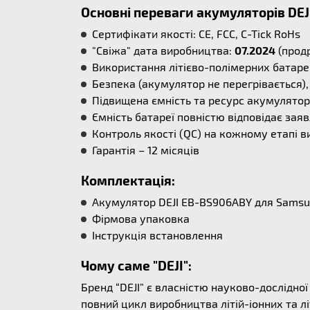
Основні переваги акумуляторів DEJ
Сертифікати якості: CE, FCC, C-Tick RoHs
"Свіжа" дата виробництва:
07.2024
(продр
Використання літієво-полімерних батаре
Безпека (акумулятор не перегрівається), 
Підвищена ємність та ресурс акумулятора
Ємність батареї повністю відповідає заяв
Контроль якості (QC) на кожному етапі в
Гарантія – 12 місяців
Комплектація:
Акумулятор DEJI EB-BS906ABY для Sams
Фірмова упаковка
Інструкція встановлення
Чому саме "DEJI":
Бренд “DEJI” є власністю науково-дослідно
повний цикл виробництва літій-іонних та л