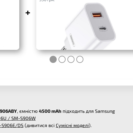
+
S906ABY
, ємністю
4500 mAh
підходить для Samsung
906U / SM-S906W
M-S906E/DS
(дивитися всі
Сумісні моделі
).