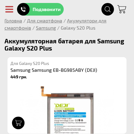
Подзвонити
Головна
/
Для смартфона
/
Акумулятори для
смартфонів
/
Samsung
/
Galaxy S20 Plus
Аккумуляторная батарея для Samsung
Galaxy S20 Plus
Для Galaxy S20 Plus
Samsung Samsung EB-BG985ABY (DEJI)
449 грн.
1