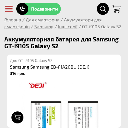
Подзвонити
Головна
/
Для смартфона
/
Акумулятори для
смартфонів
/
Samsung
/
Інші серії
/
GT-i9105 Galaxy S2
Аккумуляторная батарея для Samsung
GT-i9105 Galaxy S2
Для GT-i9105 Galaxy S2
Samsung Samsung EB-F1A2GBU (DEJI)
314 грн.
1