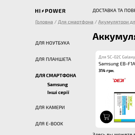
ДОСТАВКА ТА ПО
Головна
/
Для смартфона
/
Акумулятори дл
Аккумуля
ДЛЯ НОУТБУКА
Для SC-02C Galaxy
ДЛЯ ПЛАНШЕТА
Samsung EB-F1A
314 грн.
ДЛЯ СМАРТФОНА
Samsung
Інші серії
ДЛЯ КАМЕРИ
1
ДЛЯ E-BOOK
Здесь вы можете 