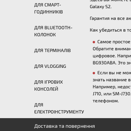
ДЛЯ СМАРТ-
Galaxy S2.
ГОДИННИКІВ
Гарантия на все а
ДЛЯ BLUETOOTH-
Как убедиться в т
КОЛОНОК
Самое простое 
Обратите вниман
ДЛЯ ТЕРМІНАЛІВ
цифровое. Напри
BG930ABA. Это з
ДЛЯ VLOGGING
Если вы не мо
знать название 
ДЛЯ ІГРОВИХ
Например, недост
КОНСОЛЕЙ
J710, или SM-J7
телефоном.
ДЛЯ
ЕЛЕКТРОІНСТРУМЕНТУ
Доставка та повернення