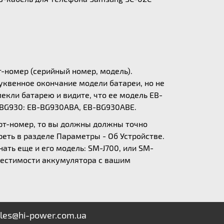
т-номер (серийный номер, модель).
уквенное окончание модели батареи, но не
екли батарею и видите, что ее модель EB-
-BG930: EB-BG930ABA, EB-BG930ABE.
арт-номер, то вы должны должны точно
еть в разделе Параметры - Об Устройстве.
нать еще и его модель: SM-J700, или SM-
вместимости аккумулятора с вашим
les@hi-power.com.ua