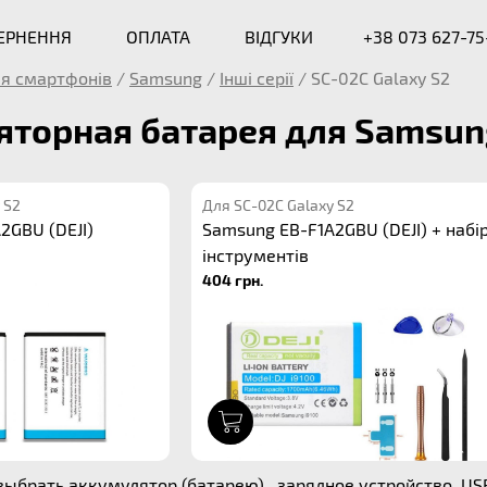
ВЕРНЕННЯ
ОПЛАТА
ВІДГУКИ
+38 073 627-75
я смартфонів
/
Samsung
/
Інші серії
/
SC-02C Galaxy S2
торная батарея для Samsung
 S2
Для SC-02C Galaxy S2
2GBU (DEJI)
Samsung EB-F1A2GBU (DEJI) + набі
інструментів
404 грн.
1
выбрать аккумулятор (батарею) , зарядное устройство, U