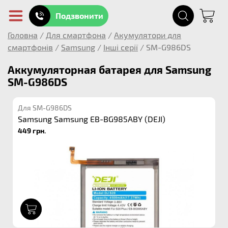
Подзвонити
Головна
/
Для смартфона
/
Акумулятори для
смартфонів
/
Samsung
/
Інші серії
/
SM-G986DS
Аккумуляторная батарея для Samsung
SM-G986DS
Для SM-G986DS
Samsung Samsung EB-BG985ABY (DEJI)
449 грн.
1