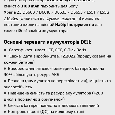
ємністю
3100 mAh
підходить для Sony
Xperia Z3 D6603 / D6616 / D6633 / D6653 / L55T / L55u
/ M55w
(дивитися всі
Сумісні моделі
). В комплект
поставки входить якісний
Набір Інструментів
для
самостійної заміни акумулятора.
Основні переваги акумуляторів DEJI:
Сертифікати якості: CE, FCC, C-Tick RoHs
"Свіжа" дата виробництва:
12.2022
(продрукована на
кожній батареї)
Використання літієво-полімерних батарей, що на
30% збільшують ресурс АКБ
Безпека (акумулятор не перегрівається), міцність та
зносостійкість
Підвищена ємність та ресурс акумулятора (>200
циклів порівняно з оригіналом)
Ємність батареї повністю відповідає заявленій
Контроль якості (QC) на кожному етапі