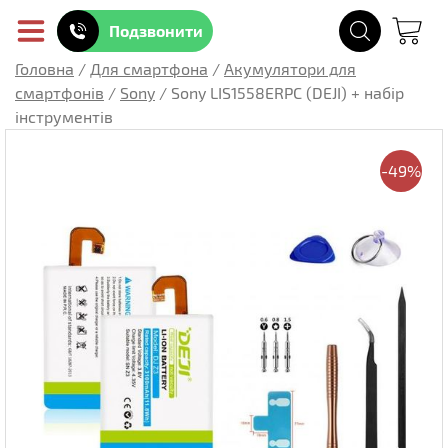
Подзвонити
Головна
/
Для смартфона
/
Акумулятори для
смартфонів
/
Sony
/
Sony LIS1558ERPC (DEJI) + набір
інструментів
-49%