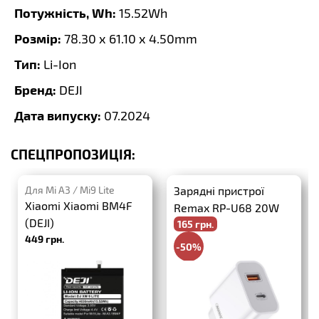
Потужність, Wh:
15.52Wh
Розмір:
78.30 x 61.10 x 4.50mm
Тип:
Li-Ion
Бренд:
DEJI
Дата випуску:
07.2024
СПЕЦПРОПОЗИЦІЯ:
Для Mi A3 / Mi9 Lite
Зарядні пристрої
Xiaomi Xiaomi BM4F
Remax RP-U68 20W
(DEJI)
165 грн.
PD+QC3.0
449 грн.
-50%
330 грн.