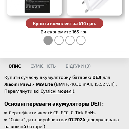
Купити комплект за 614 грн.
Ви економите 165 грн.
ОПИС
СУМІСНІСТЬ
ВІДГУКИ (
0
)
Купити сучасну акумуляторну батарею
DEJI
для
Xiaomi Mi A3 / Mi9 Lite
(BM4F, 4030 mAh, 15.52 Wh) .
Переглянути всі
Сумісні моделі
).
Основні переваги акумуляторів DEJI :
Сертифікати якості: CE, FCC, C-Tick RoHs
"Свіжа" дата виробництва:
07.2024
(продрукована
на кожній батареї)