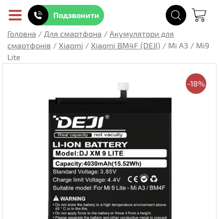
Подзвонити
Головна
/
Для смартфона
/
Акумулятори для
смартфонів
/
Xiaomi
/
Xiaomi BM4F (DEJI)
/
Mi A3 / Mi9
Lite
-18%