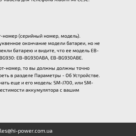
т-номер (серийный номер, модель).
уквенное окончание модели батареи, но не
екли батарею и видите, что ее модель EB-
-BG930: EB-BG930ABA, EB-BG930ABE.
арт-номер, то вы должны должны точно
еть в разделе Параметры - Об Устройстве.
нать еще и его модель: SM-J700, или SM-
вместимости аккумулятора с вашим
les@hi-power.com.ua