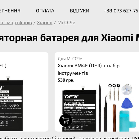
ВЕРНЕННЯ
ОПЛАТА
ВІДГУКИ
+38 073 627-75
я смартфонів
/
Xiaomi
/
Mi CC9e
торная батарея для Xiaomi 
Для Mi CC9e
JI)
Xiaomi BM4F (DEJI) + набір
інструментів
539 грн.
1
ыбрать аккумулятор (батарею) , зарядное устройство, US