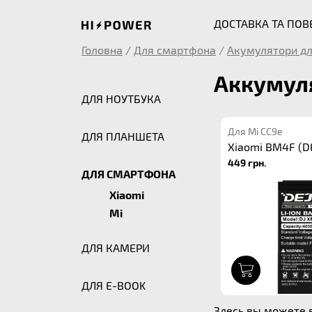
ДОСТАВКА ТА ПО
Головна
/
Для смартфона
/
Акумулятори дл
Аккумуля
ДЛЯ НОУТБУКА
Для Mi CC9e
ДЛЯ ПЛАНШЕТА
Xiaomi BM4F (DE
449 грн.
ДЛЯ СМАРТФОНА
Xiaomi
Mi
ДЛЯ КАМЕРИ
1
ДЛЯ E-BOOK
Здесь вы можете в