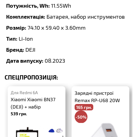
Потужність, Wh:
11.55Wh
Комплектація:
Батарея, набор инструментов
Розмір:
74.10 x 59.40 x 3.60mm
Тип:
Li-Ion
Бренд:
DEJI
Дата випуску:
08.2023
СПЕЦПРОПОЗИЦІЯ:
Для Redmi 6A
Зарядні пристрої
Xiaomi Xiaomi BN37
Remax RP-U68 20W
(DEJI) + набір
165 грн.
PD+QC3.0
539 грн.
інструментів
-50%
330 грн.