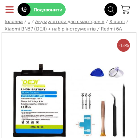
Подзвонити
Головна
/
..
/
Акумулятори для смартфонів
/
Xiaomi
/
Xiaomi BN37 (DEJI) + набір інструментів
/
Redmi 6A
-13%