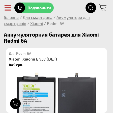
Подзвонити
Головна
/
Для смартфона
/
Акумулятори для
смартфонів
/
Xiaomi
/
Redmi 6A
Аккумуляторная батарея для Xiaomi
Redmi 6A
Для Redmi 6A
Xiaomi Xiaomi BN37 (DEJI)
449 грн.
1