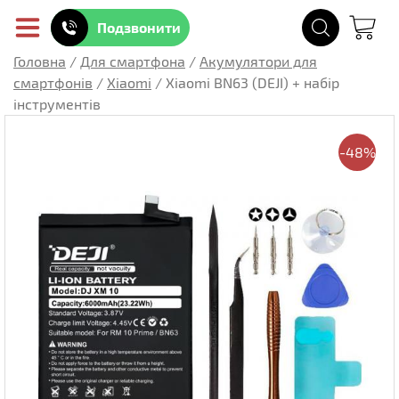
Подзвонити
Головна
/
Для смартфона
/
Акумулятори для
смартфонів
/
Xiaomi
/
Xiaomi BN63 (DEJI) + набір
інструментів
-48%