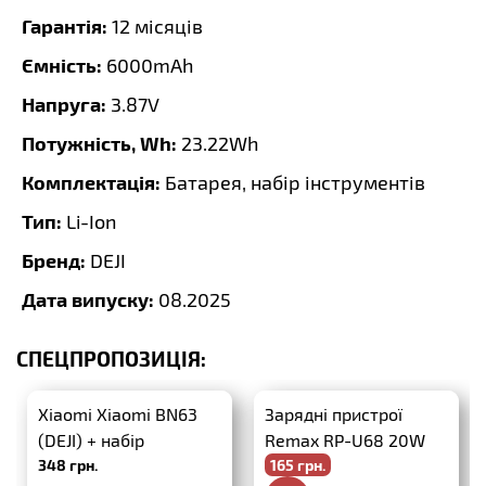
Гарантія:
12 місяців
Ємність:
6000mAh
Напруга:
3.87V
Потужність, Wh:
23.22Wh
Комплектація:
Батарея, набір інструментів
Тип:
Li-Ion
Бренд:
DEJI
Дата випуску:
08.2025
СПЕЦПРОПОЗИЦІЯ:
Xiaomi Xiaomi BN63
Зарядні пристрої
(DEJI) + набір
Remax RP-U68 20W
348 грн.
165 грн.
інструментів
PD+QC3.0