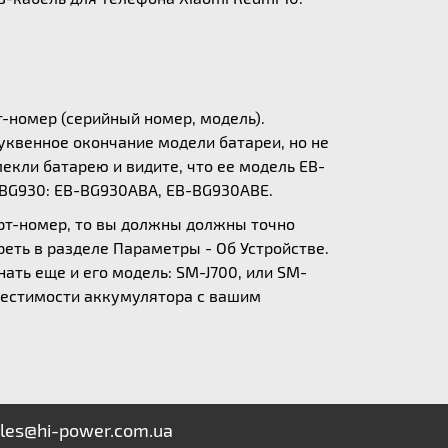
т-номер (серийный номер, модель).
уквенное окончание модели батареи, но не
екли батарею и видите, что ее модель EB-
-BG930: EB-BG930ABA, EB-BG930ABE.
арт-номер, то вы должны должны точно
еть в разделе Параметры - Об Устройстве.
нать еще и его модель: SM-J700, или SM-
вместимости аккумулятора с вашим
les@hi-power.com.ua