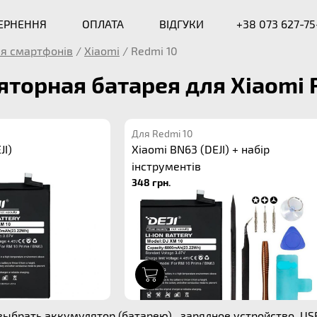
ВЕРНЕННЯ
ОПЛАТА
ВІДГУКИ
+38 073 627-75
я смартфонів
/
Xiaomi
/
Redmi 10
торная батарея для Xiaomi 
Для Redmi 10
JI)
Xiaomi BN63 (DEJI) + набір
інструментів
348 грн.
1
ыбрать аккумулятор (батарею) , зарядное устройство, US