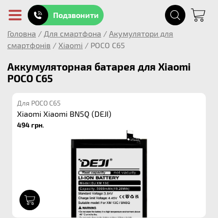
Подзвонити
Головна
/
Для смартфона
/
Акумулятори для
смартфонів
/
Xiaomi
/
POCO C65
Аккумуляторная батарея для Xiaomi
POCO C65
Для POCO C65
Xiaomi Xiaomi BN5Q (DEJI)
494 грн.
1