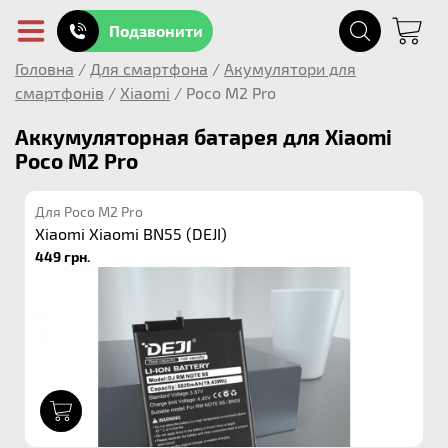
Подзвонити
Головна
/
Для смартфона
/
Акумулятори для
смартфонів
/
Xiaomi
/
Poco M2 Pro
Аккумуляторная батарея для Xiaomi
Poco M2 Pro
Для Poco M2 Pro
Xiaomi Xiaomi BN55 (DEJI)
449 грн.
1