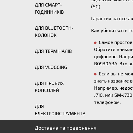
ДЛЯ СМАРТ-
(5G).
ГОДИННИКІВ
Гарантия на все а
ДЛЯ BLUETOOTH-
Как убедиться в т
КОЛОНОК
Самое простое 
Обратите вниман
ДЛЯ ТЕРМІНАЛІВ
цифровое. Напри
BG930ABA. Это з
ДЛЯ VLOGGING
Если вы не мо
знать название 
ДЛЯ ІГРОВИХ
Например, недост
КОНСОЛЕЙ
J710, или SM-J7
телефоном.
ДЛЯ
ЕЛЕКТРОІНСТРУМЕНТУ
Доставка та повернення