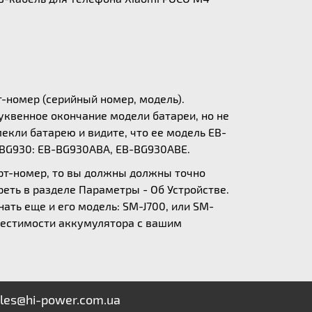
т-номер (серийный номер, модель).
уквенное окончание модели батареи, но не
екли батарею и видите, что ее модель EB-
-BG930: EB-BG930ABA, EB-BG930ABE.
арт-номер, то вы должны должны точно
еть в разделе Параметры - Об Устройстве.
нать еще и его модель: SM-J700, или SM-
вместимости аккумулятора с вашим
les@hi-power.com.ua