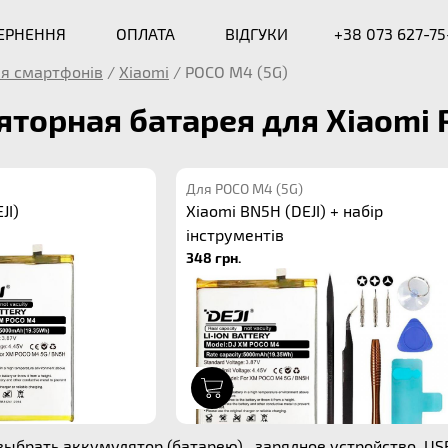
ВЕРНЕННЯ
ОПЛАТА
ВІДГУКИ
+38 073 627-75
я смартфонів
/
Xiaomi
/
POCO M4 (5G)
торная батарея для Xiaomi 
Для POCO M4 (5G)
JI)
Xiaomi BN5H (DEJI) + набір
інструментів
348 грн.
1
выбрать аккумулятор (батарею) , зарядное устройство, U