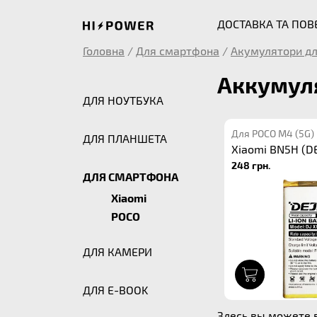
ДОСТАВКА ТА ПО
Головна
/
Для смартфона
/
Акумулятори дл
Аккумуля
ДЛЯ НОУТБУКА
Для POCO M4 (5G)
ДЛЯ ПЛАНШЕТА
Xiaomi BN5H (DE
248 грн.
ДЛЯ СМАРТФОНА
Xiaomi
POCO
ДЛЯ КАМЕРИ
1
ДЛЯ E-BOOK
Здесь вы можете 