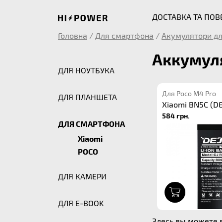
ДОСТАВКА ТА ПО
Головна
/
Для смартфона
/
Акумулятори дл
Аккумуля
ДЛЯ НОУТБУКА
Для Poco M4 Pro
ДЛЯ ПЛАНШЕТА
Xiaomi BN5C (DE
584 грн.
ДЛЯ СМАРТФОНА
Xiaomi
POCO
ДЛЯ КАМЕРИ
1
ДЛЯ E-BOOK
Здесь вы можете в