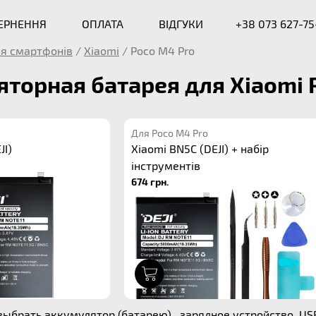
ВЕРНЕННЯ
ОПЛАТА
ВІДГУКИ
+38 073 627-75
я смартфонів
/
Xiaomi
/
Poco M4 Pro
торная батарея для Xiaomi 
Для Poco M4 Pro
JI)
Xiaomi BN5C (DEJI) + набір
інструментів
674 грн.
1
ыбрать аккумулятор (батарею) , зарядное устройство, US