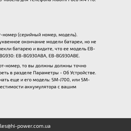
т-номер (серийный номер, модель).
уквенное окончание модели батареи, но не
екли батарею и видите, что ее модель EB-
-BG930: EB-BG930ABA, EB-BG930ABE.
арт-номер, то вы должны должны точно
еть в разделе Параметры - Об Устройстве.
нать еще и его модель: SM-J700, или SM-
вместимости аккумулятора с вашим
les@hi-power.com.ua