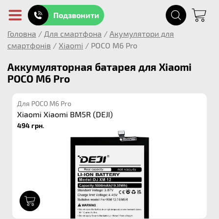
Подзвонити
Головна
/
Для смартфона
/
Акумулятори для
смартфонів
/
Xiaomi
/
POCO M6 Pro
Аккумуляторная батарея для Xiaomi
POCO M6 Pro
Для POCO M6 Pro
Xiaomi Xiaomi BM5R (DEJI)
494 грн.
1