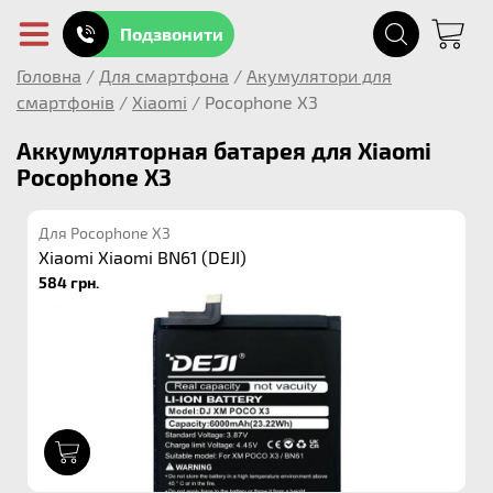
Подзвонити
Головна
/
Для смартфона
/
Акумулятори для
смартфонів
/
Xiaomi
/
Pocophone X3
Аккумуляторная батарея для Xiaomi
Pocophone X3
Для Pocophone X3
Xiaomi Xiaomi BN61 (DEJI)
584 грн.
1