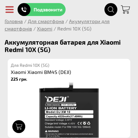
Подзвонити
Головна
/
Для смартфона
/
Акумулятори для
смартфонів
/
Xiaomi
/
Redmi 10X (5G)
Аккумуляторная батарея для Xiaomi
Redmi 10X (5G)
Для Redmi 10X (5G)
Xiaomi Xiaomi BM4S (DEJI)
225 грн.
1