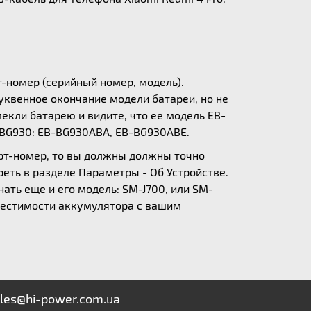
т-номер (серийный номер, модель).
уквенное окончание модели батареи, но не
екли батарею и видите, что ее модель EB-
-BG930: EB-BG930ABA, EB-BG930ABE.
арт-номер, то вы должны должны точно
еть в разделе Параметры - Об Устройстве.
нать еще и его модель: SM-J700, или SM-
вместимости аккумулятора с вашим
les@hi-power.com.ua