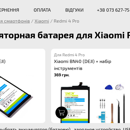
ВЕРНЕННЯ
ОПЛАТА
ВІДГУКИ
+38 073 627-75
я смартфонів
/
Xiaomi
/
Redmi 4 Pro
торная батарея для Xiaomi 
Для Redmi 4 Pro
JI)
Xiaomi BN40 (DEJI) + набір
інструментів
369 грн.
1
ыбрать аккумулятор (батарею) , зарядное устройство, USB