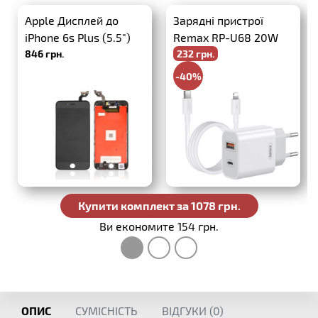
Apple Дисплей до
Зарядні пристрої
iPhone 6s Plus (5.5")
Remax RP-U68 20W
846 грн.
232 грн.
Чорний
PD+QC3.0 + USB-C-
Lightning
-40%
386 грн.
Купити комплект за 1078 грн.
Ви економите 154 грн.
ОПИС
СУМІСНІСТЬ
ВІДГУКИ (
0
)