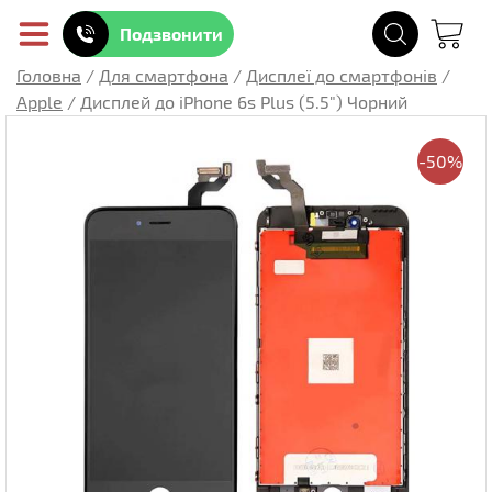
Подзвонити
Головна
/
Для смартфона
/
Дисплеї до смартфонів
/
Apple
/
Дисплей до iPhone 6s Plus (5.5") Чорний
-50%