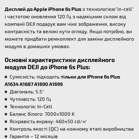
Дисплей до Apple iPhone 6s Plus
з технологією"in-cell"
і частотою оновлення 120 Гц з надміцним склом від
компанії DEJI подарує вам чіке зображення, високу
контрасність та великі кути огляду. Якщо потрібно, ви
можете придбати ремкоплект для заміни дисплейного
модуля в домашніх умовах.
Основні характеристики дисплейного
модуля DEJI до iPhone 6s Plus:
Cумісність: підходить
тільки для iPhone 6s Plus
A1634 A1687 A1690 A1699
Діагональ: 5.5"
Чутливість: 120 Гц
Технологія: In-Cell
Баланс білого: 7000±1000 K
Яскравість екрану: 460±50 cd/㎡
Контроль якості (QC) на кожному етапі виробництва
Гарантія – 12 місяців