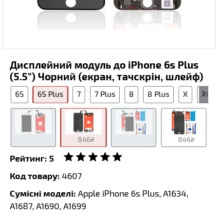
Дисплейний модуль до iPhone 6s Plus
(5.5") Чорний (екран, тачскрін, шлейф)
6S
6S Plus
7
7 Plus
8
8 Plus
X
XR
846₴
846₴
Рейтинг:
5
Код товару:
4607
Сумісні моделі:
Apple iPhone 6s Plus, A1634,
A1687, A1690, A1699