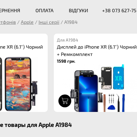
ВЕРНЕННЯ
ОПЛАТА
ВІДГУКИ
+38 073 627-75
ртфонів
/
Apple
/
Інші серії
/
A1984
Для A1984
ne XR (6.1") Чорний
Дисплей до iPhone XR (6.1") Чорний
+ Ремкомплект
1598 грн.
1
 товары для Apple A1984