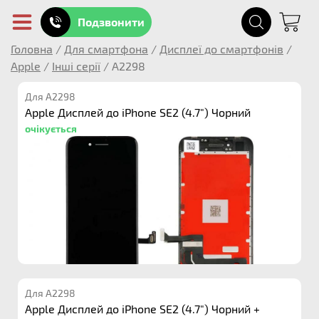
Подзвонити
Головна
/
Для смартфона
/
Дисплеї до смартфонів
/
Apple
/
Інші серії
/
A2298
Для A2298
Apple Дисплей до iPhone SE2 (4.7") Чорний
очікується
Для A2298
Apple Дисплей до iPhone SE2 (4.7") Чорний +