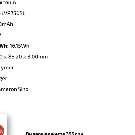
місяців
-LVP750SL
0mAh
V
 Wh:
16.15Wh
90 x 85.20 x 3.00mm
olymer
ger
ameron Sino
0%
Ви заощаджуєте 395 грн.