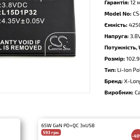
Гарантія:
12 
Model No:
CS
Ємність:
425
Напруга:
3.8
Потужність,
Розмір:
102.
Тип:
Li-Ion P
Бренд:
X-Lon
Виробник:
C
65W GaN PD+QC 3xUSB
593 грн.
-4