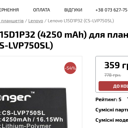
ВЕРНЕННЯ
ОПЛАТА
ВІДГУКИ
+38 073 627-75
 планшетів
/
Lenovo
/
Lenovo L15D1P32 (CS-LVP750SL)
15D1P32 (4250 mAh) для пла
CS-LVP750SL)
359
г
-54%
778 грн.
ДО К
Рейтинг:
5
Сумісні пар
Сумісні моде