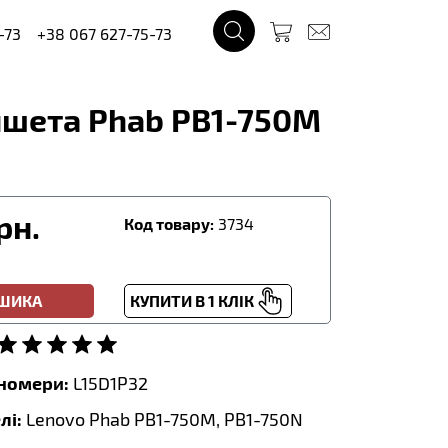
-73
+38 067 627-75-73
ншета Phab PB1-750M
рн.
Код товару:
3734
ОШИКА
КУПИТИ В 1 КЛІК
тномери:
L15D1P32
лі:
Lenovo Phab PB1-750M, PB1-750N