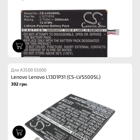
1
Для A3500 S5000
Lenovo Lenovo L13D1P31 (CS-LVS500SL)
392 грн.
1