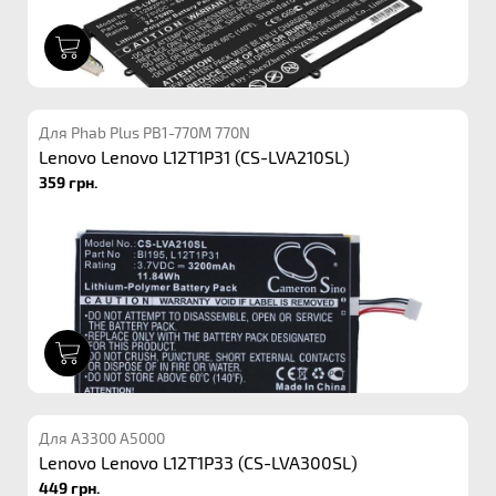
1
Для Phab Plus PB1-770M 770N
Lenovo Lenovo L12T1P31 (CS-LVA210SL)
359 грн.
1
Для A3300 A5000
Lenovo Lenovo L12T1P33 (CS-LVA300SL)
449 грн.