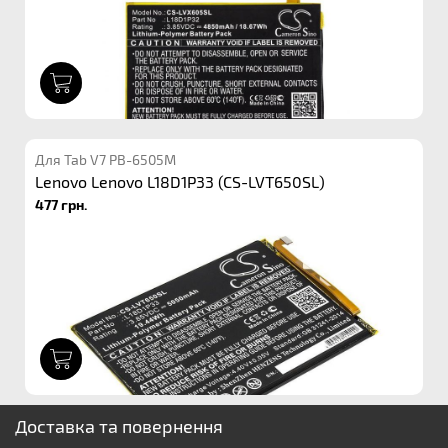
1
Для Tab V7 PB-6505M
Lenovo Lenovo L18D1P33 (CS-LVT650SL)
477 грн.
1
Доставка та повернення