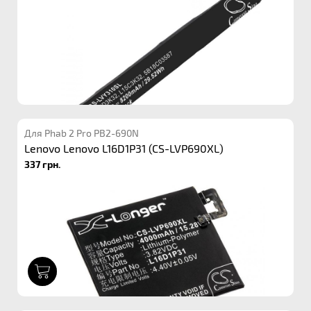
Для Phab 2 Pro PB2-690N
Lenovo Lenovo L16D1P31 (CS-LVP690XL)
337 грн.
1