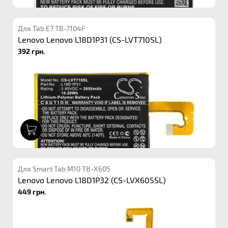
Для Tab E7 TB-7104F
Lenovo Lenovo L18D1P31 (CS-LVT710SL)
392 грн.
1
Для Smart Tab M10 TB-X605
Lenovo Lenovo L18D1P32 (CS-LVX605SL)
449 грн.