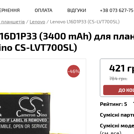
ВЕРНЕННЯ
ОПЛАТА
ВІДГУКИ
+38 073 627-75
 планшетів
/
Lenovo
/
Lenovo L16D1P33 (CS-LVT700SL)
16D1P33 (3400 mAh) для план
ino CS-LVT700SL)
421
г
-46%
784 грн.
ДО К
Рейтинг:
5
Сумісні пар
Сумісні моде
(
см. все
)