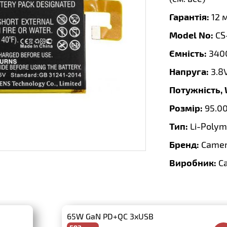
Гарантія:
12 
Model No:
CS
Ємність:
340
Напруга:
3.8
Потужність,
Розмір:
95.0
Тип:
Li-Polym
Бренд:
Camer
Виробник:
C
65W GaN PD+QC 3xUSB