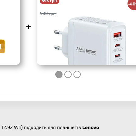
593 грн.
-4
988 грн.
+
 12.92 Wh) підходить для планшетів
Lenovo