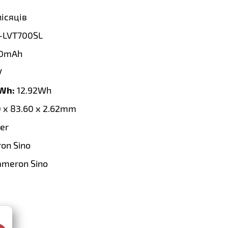
місяців
-LVT700SL
0mAh
V
 Wh:
12.92Wh
0 x 83.60 x 2.62mm
er
on Sino
ameron Sino