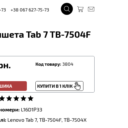
-73
+38 067 627-75-73
шета Tab 7 TB-7504F
рн.
Код товару:
3804
ОШИКА
КУПИТИ В 1 КЛІК
тномери:
L16D1P33
лі:
Lenovo Tab 7, TB-7504F, TB-7504X