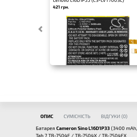
421 грн.
ОПИС
СУМІСНІСТЬ
ВІДГУКИ (
0
)
Батарея
Cameron Sino L16D1P33
(3400 mAh,
Tab 7 TB-7504F / TB-7504X / TB-7504FX